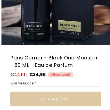
Media
1
openen
Paris Corner - Black Oud Monster
in
modaal
- 80 ML - Eau de Parfum
Normale
€44,95
Aanbiedingsprijs
€34,95
Uitverkocht
prijs
UITVERKOCHT
UITVERKOCHT