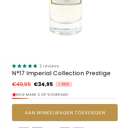
Media
1
openen
3 reviews
in
modaal
N°17 Imperial Collection Prestige
Normale
€49,95
Aanbiedingsprijs
€34,95
- 30%
prijs
NOG MAAR 2 OP VOORRAAD!
AAN WINKELWAGEN TOEVOEGEN