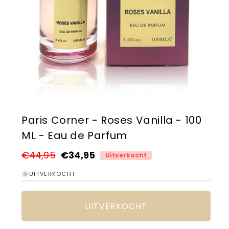
Media
1
openen
Paris Corner - Roses Vanilla - 100
in
modaal
ML - Eau de Parfum
Normale
€44,95
Aanbiedingsprijs
€34,95
Uitverkocht
prijs
UITVERKOCHT
UITVERKOCHT