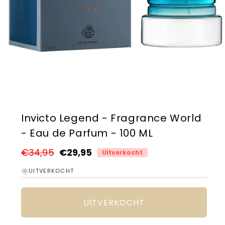
Media
1
openen
Invicto Legend - Fragrance World
in
modaal
- Eau de Parfum - 100 ML
Normale
€34,95
Aanbiedingsprijs
€29,95
Uitverkocht
prijs
UITVERKOCHT
UITVERKOCHT