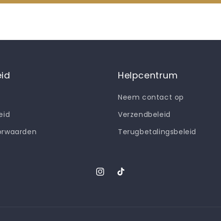
eid
Helpcentrum
Neem contact op
eid
Verzendbeleid
orwaarden
Terugbetalingsbeleid
Instagram
TikTok