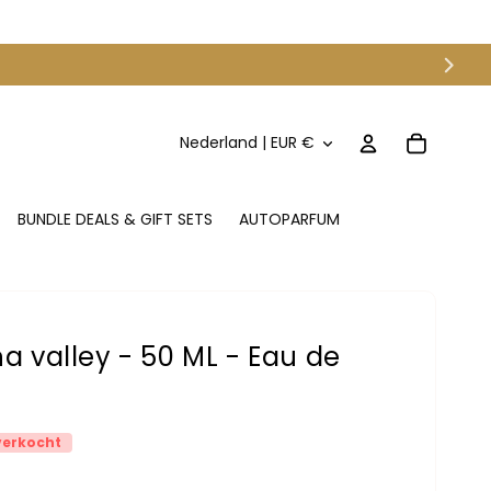
L
Inloggen
Winkelwagen
Nederland | EUR €
a
n
BUNDLE DEALS & GIFT SETS
AUTOPARFUM
d
/
r
e
na valley - 50 ML - Eau de
g
i
o
verkocht