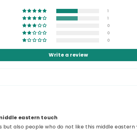
1
1
0
0
0
Write a review
 middle eastern touch
ts but also people who do not like this middle eastern v