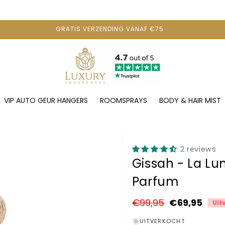
GRATIS VERZENDING VANAF €75
VIP AUTO GEUR HANGERS
ROOMSPRAYS
BODY & HAIR MIST
2 reviews
Gissah - La Lu
Parfum
Normale
€99,95
Aanbiedingsprijs
€69,95
Uit
prijs
UITVERKOCHT