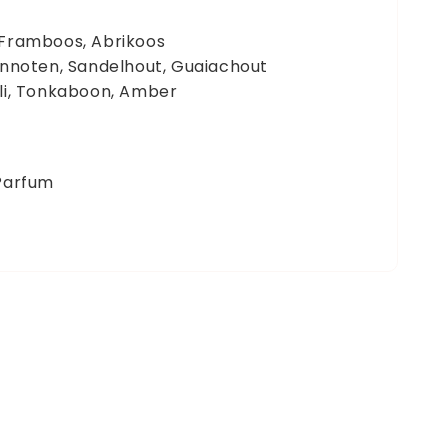
 Framboos, Abrikoos
innoten, Sandelhout, Guaiachout
uli, Tonkaboon, Amber
 Parfum