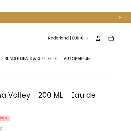
L
Inloggen
Winkelwagen
Nederland | EUR €
a
n
BUNDLE DEALS & GIFT SETS
AUTOPARFUM
d
/
r
e
na Valley - 200 ML - Eau de
g
i
o
 25%
D!