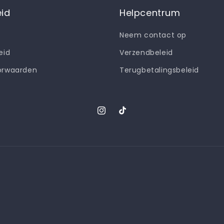
eid
Helpcentrum
Neem contact op
eid
Verzendbeleid
orwaarden
Terugbetalingsbeleid
Instagram
TikTok