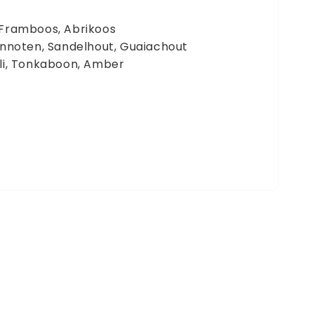
 Framboos, Abrikoos
innoten, Sandelhout, Guaiachout
uli, Tonkaboon, Amber