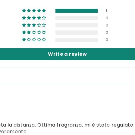
1
0
0
0
0
Write a review
 la distanza. Ottima fragranza, mi è stato regalato i
 veramente