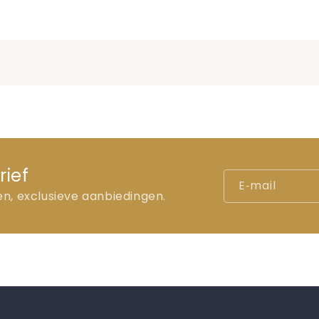
rief
E‑mail
en, exclusieve aanbiedingen.