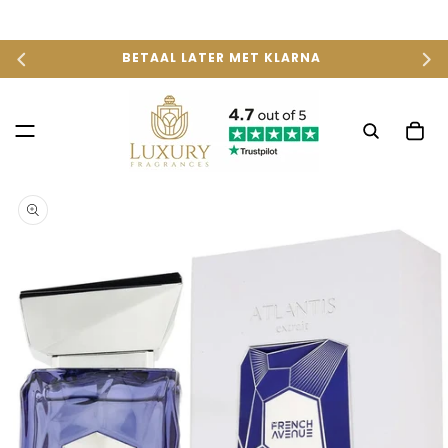
METEEN
NAAR DE
CONTENT
BETAAL LATER MET KLARNA
Winkelwag
 DIRECT NAAR
ODUCTINFORMATIE