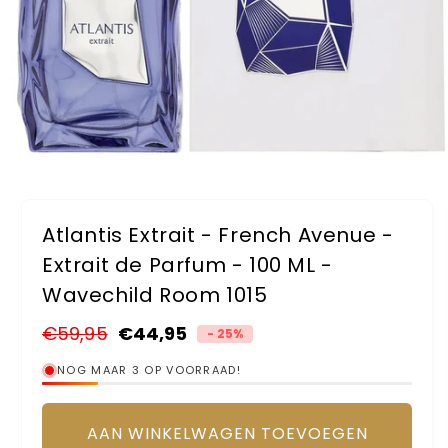
Media
1
openen
Atlantis Extrait - French Avenue -
in
modaal
Extrait de Parfum - 100 ML -
Wavechild Room 1015
Normale
€59,95
Aanbiedingsprijs
€44,95
- 25%
prijs
NOG MAAR 3 OP VOORRAAD!
AAN WINKELWAGEN TOEVOEGEN