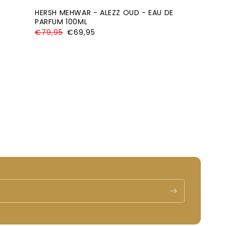
HERSH MEHWAR - ALEZZ OUD - EAU DE
PARFUM 100ML
Normale
€79,95
Aanbiedingsprijs
€69,95
prijs