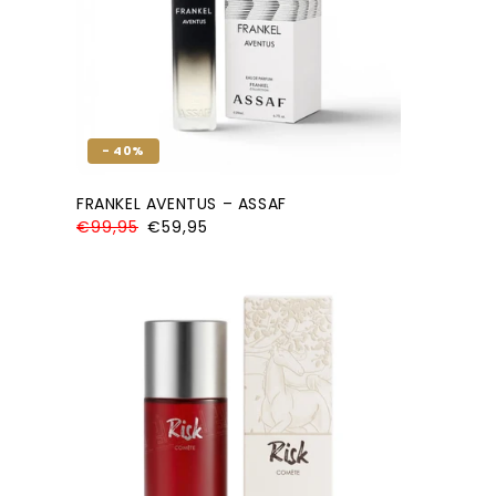
- 40%
FRANKEL AVENTUS – ASSAF
Normale
€99,95
Aanbiedingsprijs
€59,95
prijs