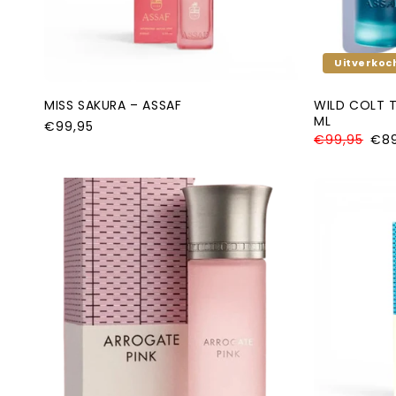
Uitverkoc
MISS SAKURA – ASSAF
WILD COLT 
ML
Normale
€99,95
Normale
€99,95
Aanb
€89
prijs
prijs