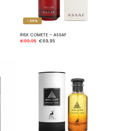
- 30%
RISK COMETE – ASSAF
Normale
€99,95
Aanbiedingsprijs
€69,95
prijs