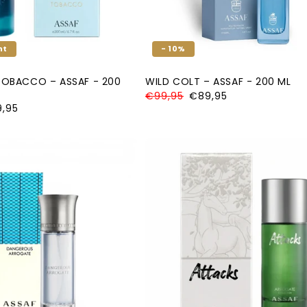
ht
- 10%
TOBACCO – ASSAF - 200
WILD COLT – ASSAF - 200 ML
Normale
€99,95
Aanbiedingsprijs
€89,95
prijs
iedingsprijs
,95