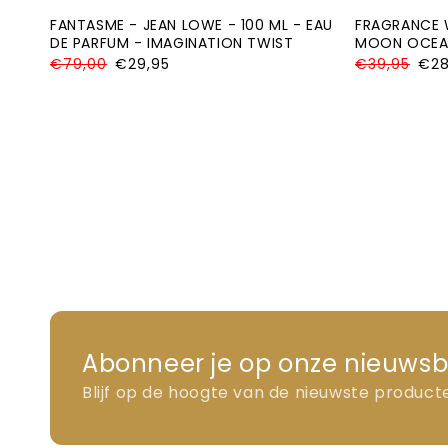
FANTASME - JEAN LOWE - 100 ML - EAU
FRAGRANCE W
DE PARFUM - IMAGINATION TWIST
MOON OCEAN
Normale
€79,00
Aanbiedingsprijs
€29,95
Normale
€39,95
Aanb
€28
prijs
prijs
Abonneer je op onze nieuwsb
Blijf op de hoogte van de nieuwste product