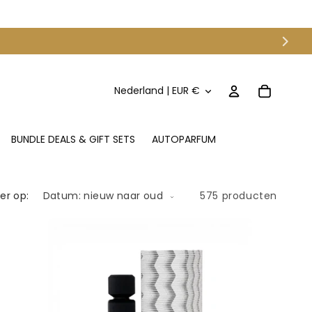
L
Inloggen
Winkelwagen
Nederland | EUR €
a
n
BUNDLE DEALS & GIFT SETS
AUTOPARFUM
d
/
r
er op:
575 producten
e
g
i
o