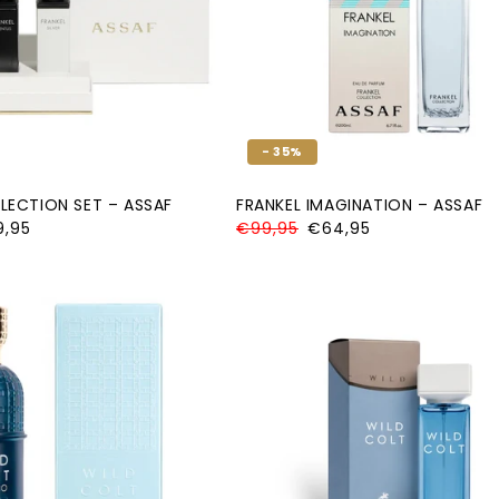
- 35%
LECTION SET – ASSAF
FRANKEL IMAGINATION – ASSAF
iedingsprijs
,95
Normale
€99,95
Aanbiedingsprijs
€64,95
prijs