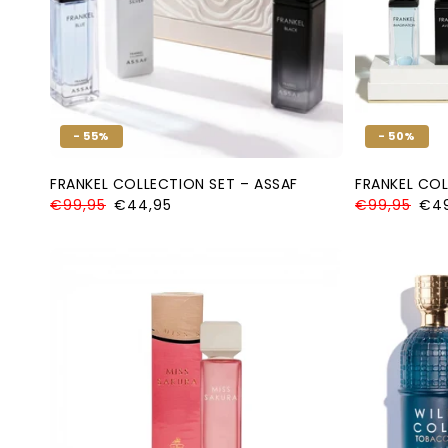
- 55%
- 50%
FRANKEL COLLECTION SET – ASSAF
FRANKEL COL
Normale
€99,95
Aanbiedingsprijs
€44,95
Normale
€99,95
Aanb
€49
prijs
prijs