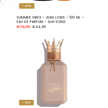
- 43%
SUMMER VIBES - JEAN LOWE - 100 ML -
EAU DE PARFUM - SUN SONG
Normale
€79,00
Aanbiedingsprijs
€44,95
prijs
- 12%