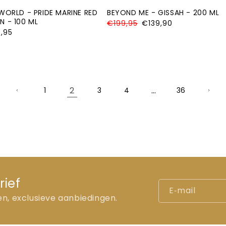
ORLD - PRIDE MARINE RED
BEYOND ME - GISSAH - 200 ML
 - 100 ML
Normale
€199,95
Aanbiedingsprijs
€139,90
prijs
iedingsprijs
,95
2
…
1
3
4
36
rief
E‑mail
en, exclusieve aanbiedingen.