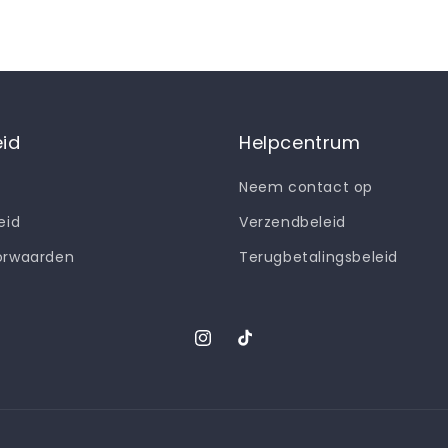
eid
Helpcentrum
Neem contact op
eid
Verzendbeleid
orwaarden
Terugbetalingsbeleid
Instagram
TikTok